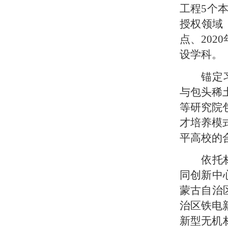
工程
5个
授权领域
点、202
设学科。
锚定
与包头稀
等研究院
才培养模
平高校的
依托
同创新中
蒙古自治
治区铁电
新型无机