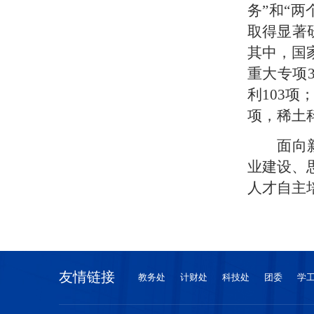
务”和“
取得显著
其中，国
重大专项
利103
项，稀土
面向
业建设、
人才自主
友情链接
教务处
计财处
科技处
团委
学