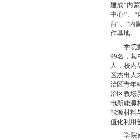
建成“内
中心”、
台”、“
作基地。
学院
99名，其
人，校内
区杰出人
治区青年
治区教坛
电新能源
能源材料
值化利用
学院