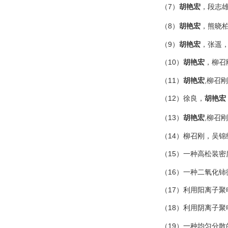
（7）
胡艳宏
，段志雄
（8）
胡艳宏
，熊晓柏
（9）
胡艳宏
，张遥，
（10）
胡艳宏
，柳召
（11）
胡艳宏
,柳召
（12）徐良，
胡艳宏
（13）
胡艳宏
,柳召
（14）柳召刚，吴锦
（15）一种高松装密度
（16）一种二氧化铈微
（17）利用阳离子聚电
（18）利用阴离子聚电
（19）一种均匀分散的梭