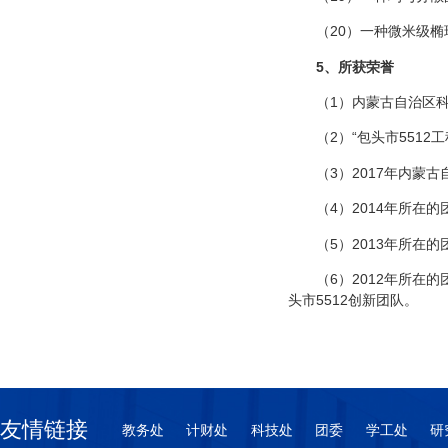
（20）一种微米级椭球形
5
、所获荣誉
（1）内蒙古自治区科技
（2）“包头市5512
（3）2017年内蒙古
（4）2014年所在
（5）2013年所在
（6）2012年所在
头市5512创新团队。
友情链接
教务处
计财处
科技处
团委
学工处
研