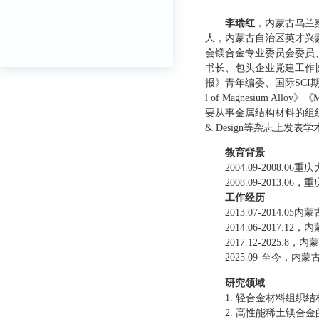
李瑞红
，
内蒙古乌兰
人，
内蒙古自治区
英才兴
会镁合金专业委员会委员
书长、包头企业党建工作
报》青年编委、
国际
SCI
l of Magnesium Alloy
》《
M
要从事金属结构材料的组
& Design
等杂志上发表学
教育背景
2004.09-2008.06
重庆
2008.09-2013.06
，重
工作经历
2013.07-2014.05
内蒙
2014.06-
2017.12
，内
201
7
.
12
-
2025.8
，内蒙
20
25
.0
9
-
至今
，内蒙
研究领域
1.
轻合金材料组织结
2.
高性能稀土镁合金