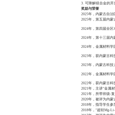
3.
可降解镁合金的开
奖励与荣誉
2025
年，
内蒙古自治
2025
年，第五届内蒙
2024
年，
第四届全区
2024
年，第十三届内
2024
年，
金属材料学
2023
年，获内蒙古科
2023
年，内蒙古科技
2022
年，金属材料学
2022
年，获内蒙古科
2021
年，主讲“金属
2021
年，所带班级
-
复
2020
年，被评为内蒙
2018
年，指导学生参
2018
年，“超轻
Mg-Li-