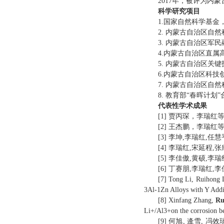
2017
年，被评为内蒙
科学研究项目
1.
国
家自然科学基金
2.
内蒙古自治区
自然
3.
内蒙古自治区军民
4.
内蒙古自治区直属
5.
内蒙古自治区关键
6.
内蒙古自治区科技
7.
内蒙古自治区
自然
8.
教育部
“
春晖计划
”
代表性学术成果
[1]
贾丙琛，李瑞红
[2]
王杰鹏，李瑞红
[3]
李坤
,
李瑞红
,
任慧
[4]
李瑞红
,
宋延程
,
张
[5]
李佳傲
,
黄硕
,
李瑞
[6]
丁赛朋
,
李瑞红
,
李
[7]
Tong Li, Ruihong L
3Al-1Zn Alloys with Y Addit
[8]
Xinfang Zhang,
Ru
Li+/Al3+on the corrosion b
[9]
何旭
,
逄雪
,
冯效