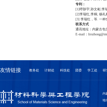
专利：
[1]
呼陟宇
;
孙文彬
;
李
[2]
李
瑞红
,
李桐
,
杨礼
[3]
李瑞红，等
.
一种
联系方式
通讯地址：内蒙古包
E-mail
：
liruihong@im
友情链接
教务处
计财处
科技处
团委
学工处
研
内蒙
地