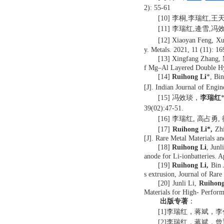
2): 55-61
[10]
李桐
,
李瑞红
,
王
[11]
李瑞红
,
逄雪
,
冯
[12]
Xiaoyan Feng, X
y. Metals. 2021, 11 (11): 16
[13]
Xingfang
Zhang,
f Mg–Al Layered Double Hyd
[14]
Ruihong Li
*, Bi
[J].
Indian Journal of Engin
[15]
冯效琰，
李瑞红
39(02):47-51.
[16]
李瑞红
,
高占勇
,
[17]
Ruihong Li*,
Zhi
[J]. Rare Metal Materials an
[18]
Ruihong Li
, Jun
anode for Li-ionbatteries. 
[19]
Ruihong Li,
Bin J
s extrusion, Journal of Rare
[20]
Junli Li,
Ruihong
Materials for High-
Perform
出版专著
：
[1]
李瑞红，蒋斌，李
[2]
李瑞红，蒋斌，曾