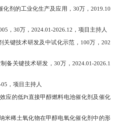
催化剂的工业化生产及应用，
3
0
万，2
019.10
，30万，2024.01-2026.12，项目主持人
剂关
键技术研发及
中试化示范
，
1
00
万，
202
控制备关
键技术研发，
3
0
万，
202
4
.0
1
-202
6
.1
-05
，
项目主持人
效应的低Pt直接甲醇燃料电池催化剂及催化
烯基纳米稀土氧化物在甲醇电氧化催化剂中的形