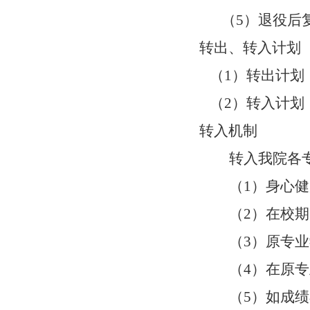
（
5）退役后
转出、转入计划
（
1
）
转出计划
（
2）转入计划
转入机制
转入我院各
（
1
）
身心健
（
2）在校
（
3
）
原专业
（
4
）
在原专
（
5
）
如成绩