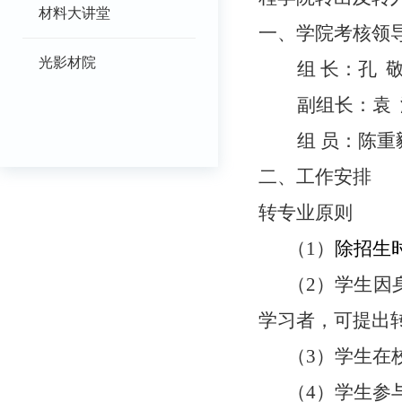
材料大讲堂
一、
学院考核领
光影材院
组
长：
孔
敬
副组长
：
袁
组
员：
陈重
二、
工作安排
转专业原则
（
1）
除招生
（
2）学生因
学习者，可提出
（
3）学生在
（
4）学生参