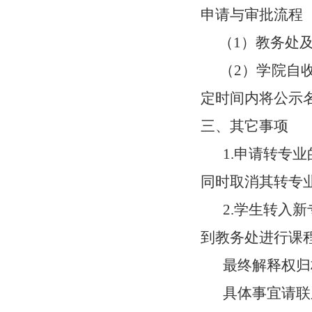
申请与审批流程
（
1）教务处
（
2
）
学院自
定时间内将公示
三、其它事项
1.申请转专
同时取消其转专
2.学生转入
到教务处进行课
最终解释权归
具体事宜请联