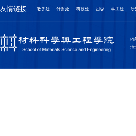
友情链接
教务处
计财处
科技处
团委
学工处
研
内蒙
地